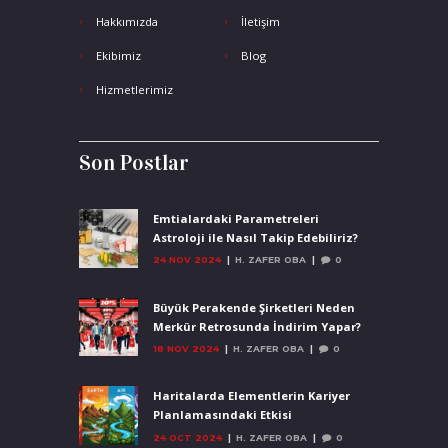
Hakkımızda
İletişim
Ekibimiz
Blog
Hizmetlerimiz
Son Postlar
Emtialardaki Parametreleri
Astroloji ile Nasıl Takip Edebiliriz?
24 NOV 2024
H. ZAFER OBA
0
Büyük Perakende Şirketleri Neden
Merkür Retrosunda İndirim Yapar?
18 NOV 2024
H. ZAFER OBA
0
Haritalarda Elementlerin Kariyer
Planlamasındaki Etkisi
24 OCT 2024
H. ZAFER OBA
0