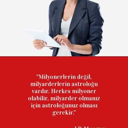
”Milyonerlerin değil,
milyarderlerin astroloğu
vardır. Herkes milyoner
olabilir, milyarder olmanız
için astroloğunuz olması
gerekir.”