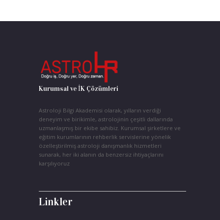
Kurumsal ve İK Çözümleri
Astroloji Bilgi Akademisi olarak, yılların verdiği
deneyim ve birikimle, astrolojinin çeşitli dallarında
uzmanlaşmış bir ekibe sahibiz. Kurumsal şirketlere ve
eğitim kurumlarının rehberlik servislerine yönelik
özelleştirilmiş astroloji danışmanlık hizmetleri
sunarak, her iki alanın da benzersiz ihtiyaçlarını
karşılıyoruz
Linkler